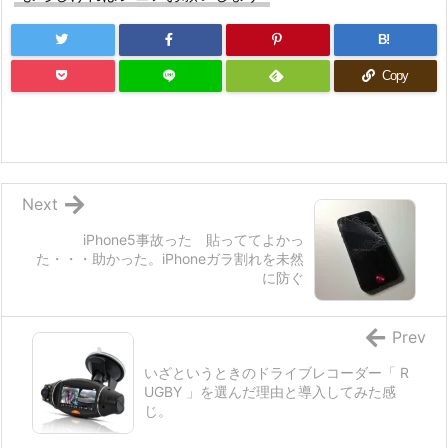
B!
Copy
Next
iPhone5事故った 貼っててよかっ
た・・・助かった。iPhoneガラ割れを未然
に防ぐ
Prev
いざというときのドライブレコーダー「 R
UGBY 」を選んだ理由と導入してみた感
じ。