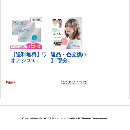
Copyright ©
2026
Kazunie Style
All Rights Reserved.
WordPress Luxeritas Theme is provided by "
Thought is free
".