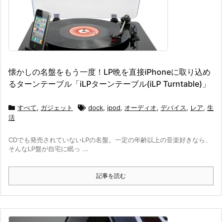
懐かしの名盤をもう一度！LP晩を直接iPhoneに取り込め
るターンテーブル「iLPターンテーブル(iLP Turntable)」
すべて
,
ガジェット
dock
,
ipod
,
オーディオ
,
デバイス
,
レア
,
生
活
CDでも発売されていないLPの名盤。一定の年齢以上の音楽好きなら、
そんなLP盤が自宅に眠っ ...
記事を読む