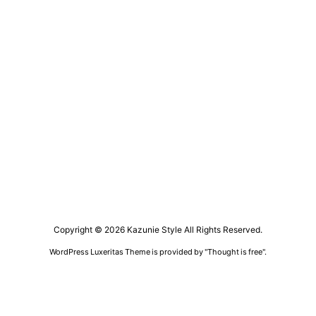
Copyright ©
2026
Kazunie Style
All Rights Reserved.
WordPress Luxeritas Theme is provided by "
Thought is free
".