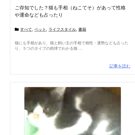
ご存知でした？猫も手相（ねこてそ）があって性格
や運命なども占ったり
すべて
,
ペット
,
ライフスタイル
,
書籍
猫にも手相があり、猫と飼い主の手相で相性・運勢なども占った
り、５つのタイプの肉球でわかる猫 ...
記事を読む