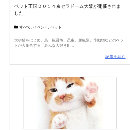
ペット王国２０１４京セラドーム大阪が開催されま
した
すべて
,
イベント
,
ペット
犬や猫をはじめ、鳥、観賞魚、昆虫、爬虫類、小動物などのペッ
トが大集合する「みんな大好き!! ...
記事を読む