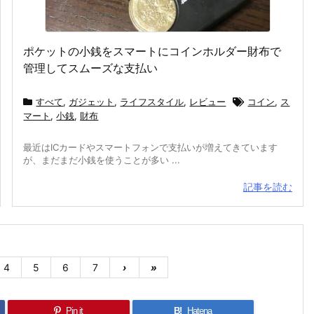
ポケットの小銭をスマートにコインホルダー財布で
管理してスムーズな支払い
すべて
,
ガジェット
,
ライフスタイル
,
レビュー
コイン
,
ス
マート
,
小銭
,
財布
最近はICカードやスマートフォンで支払いが増えてきています
が、まだまだ小銭を使うことが多い ...
記事を読む
4
5
6
7
›
»
Pin it
B!
Hatena