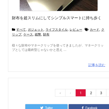
財布を超スリムにしてシンプルスマートに持ち歩く
すべて
,
ガジェット
,
ライフスタイル
,
レビュー
カード
,
ク
リップ
,
ケース
,
紙幣
,
財布
様々な財布やマネークリップを使ってきましたが、マネークリッ
プとしては最終型じゃないかと思え ...
記事を読む
«
‹
1
2
3
Twitter
Facebook