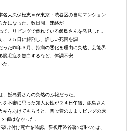
本名大久保松恵＝が東京・渋谷区の自宅マンション
らかになった。数日間、連絡が
ねて、リビングで倒れている飯島さんを発見した。
て、２５日に解剖し、詳しい死因を調
だった昨年３月、持病の悪化を理由に突然、芸能界
形脱毛症を告白するなど、体調不安
いた。
は、飯島愛さんの突然のふ報だった。
とを不審に思った知人女性が２４日午後、飯島さん
カギをあけてもらうと、普段着のままリビングの床
。外傷はなかった。
が駆け付け死亡を確認。警視庁渋谷署の調べでは、