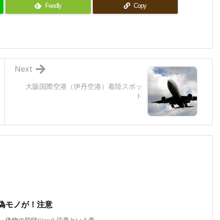
Feedly
Copy
Next
大阪国際空港（伊丹空港）着陸スポッ
ト
ると偽モノが！注意