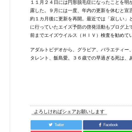
１１月２４日には円形脱毛症になったことを明か
露した。９月には一度、年内の更新を休むと宣
約１カ月後に更新を再開。最近では「寂しい」
に行っていたエイズ予防の啓発活動もブログ上
前までエイズウイルス（ＨＩＶ）検査を勧めて
アダルトビデオから、グラビア、バラエティー
タレント、飯島愛。３６歳での早過ぎる死は、
よろしければシェアお願いします
Twitter
Facebook