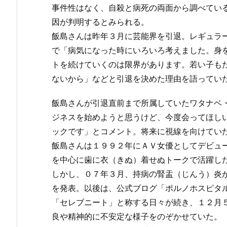
事件性はなく、自殺と病死の両面から調べてい
因が判明するとみられる。
飯島さんは昨年３月に芸能界を引退。レギュラ
で「病気になった時にいろいろ考えました。身
トを続けていくのは限界があります。若い子も
ないから」などと引退を決めた理由を語ってい
飯島さんが引退直前まで所属していたワタナベ
ジネスを始めようと思うけど、今度会ってほし
ックです」とコメント。将来に視線を向けてい
飯島さんは１９９２年にＡＶ女優としてデビュ
を中心に歯に衣（きぬ）着せぬトークで活躍し
しかし、０７年３月、持病の腎盂（じんう）炎
を発表。以後は、公式ブログ「ポルノホスピタ
「セレブニート」と称する日々が続き、１２月
良や精神的に不安定な様子をのぞかせていた。