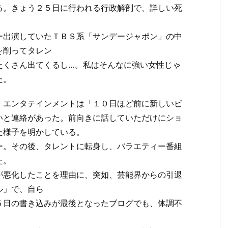
る。きょう２５日に行われる行政解剖で、詳しい死
ー出演していたＴＢＳ系「サンデージャポン」の中
を削ってタレン
たくさん出てくるし…。私はそんなに強い女性じゃ
た。
・エンタテインメントは「１０日ほど前に新しいビ
いと連絡があった。前向きに話していただけにショ
た様子を明かしている。
ー。その後、タレントに転身し、バラエティー番組
た。
が悪化したことを理由に、突如、芸能界からの引退
ル」で、自ら
５日の書き込みが最後となったブログでも、体調不