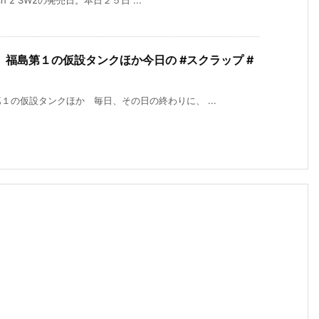
h 2 SW2の発売日。本日２５日 ...
福島第１の仮設タンクほか今日の #スクラップ #
の仮設タンクほか 毎日、その日の終わりに、 ...