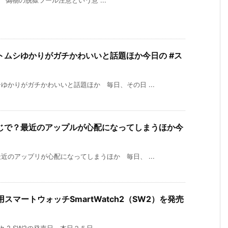
って 偽物の脱獄ツール注意という意 ...
トムシゆかりがガチかわいいと話題ほか今日の #ス
かりがガチかわいいと話題ほか 毎日、その日 ...
じで？最近のアップルが心配になってしまうほか今
のアップリが心配になってしまうほか 毎日、 ...
a専用スマートウォッチSmartWatch2（SW2）を発売