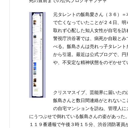
死の直前までの公式ブログキャプチャ
元タレントの飯島愛さん（３６）＝
で亡くなっていたことが２４日、明
取れず心配した知人女性が自宅を訪
警視庁渋谷署では、病死か自殺とみ
べる。飯島さんは売れっ子タレント
から引退。最近は公式ブログで、円
や、不安定な精神状態をのぞかせて
クリスマスイブ、芸能界に届いたの
飯島さんと数日間連絡がとれないこ
の自宅マンションを訪ね、管理人に
にうつぶせで倒れている飯島さんの姿があった
１１９番通報で午後３時１５分、渋谷消防署員