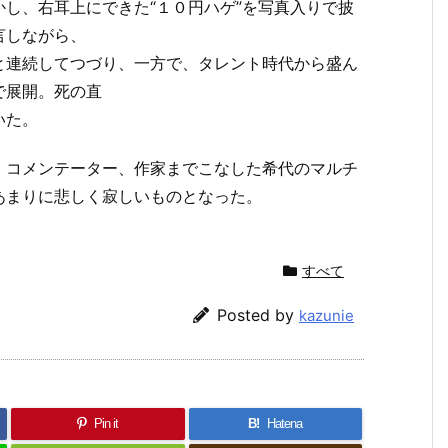
し、右耳上にできた“１０円ハゲ”を写真入りで披
言しながら、
と連続してつづり、一方で、タレント時代から盛ん
で展開。死の直
いた。
、コメンテーター、作家までこなした希代のマルチ
あまりに悲しく寂しいものとなった。
すべて
Posted by
kazunie
Pin it
B!
Hatena