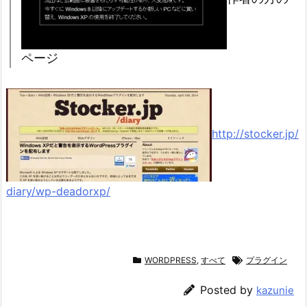
ページ
http://stocker.jp/
diary/wp-deadorxp/
WORDPRESS
,
すべて
プラグイン
Posted by
kazunie