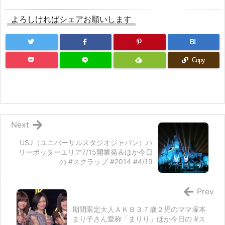
よろしければシェアお願いします
B!
Copy
Next
USJ（ユニバーサルスタジオジャパン）ハ
リーポッターエリア7/15開業発表ほか今日
の #スクラップ #2014 #4/19
Prev
期間限定大人ＡＫＢ３７歳２児のママ塚本
まり子さん愛称「まりり」ほか今日の #ス