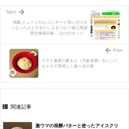
Next
演劇,ミュージカル,コンサート等に行けな
くなった人と行きたい人をつなぐ個人間譲
渡交換掲示板 「おけぴネット」
Prev
５５１蓬莱の豚まん（大阪名物）をレンジ
セイロで美味しく食べるの巻
関連記事
激ウマの発酵バターと使ったアイスクリ