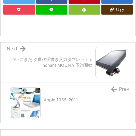
Copy
Next
ついにきた 次世代手書き入力タブレット e
nchant MOONが予約開始
Prev
Apple 1955-2011