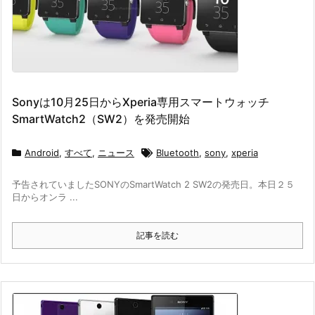
Sonyは10月25日からXperia専用スマートウォッチ
SmartWatch2（SW2）を発売開始
Android
,
すべて
,
ニュース
Bluetooth
,
sony
,
xperia
予告されていましたSONYのSmartWatch 2 SW2の発売日。本日２５
日からオンラ ...
記事を読む