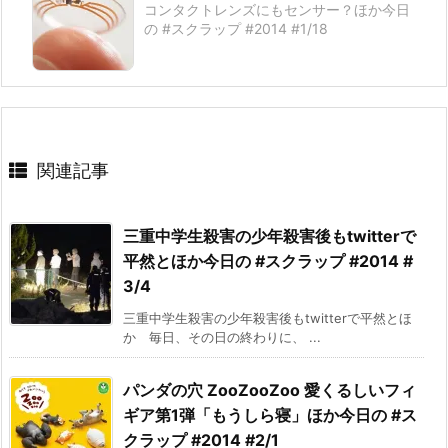
コンタクトレンズにもセンサー？ほか今日
の #スクラップ #2014 #1/18
関連記事
三重中学生殺害の少年殺害後もtwitterで
平然とほか今日の #スクラップ #2014 #
3/4
三重中学生殺害の少年殺害後もtwitterで平然とほ
か 毎日、その日の終わりに、 ...
パンダの穴 ZooZooZoo 愛くるしいフィ
ギア第1弾「もうしら寝」ほか今日の #ス
クラップ #2014 #2/1