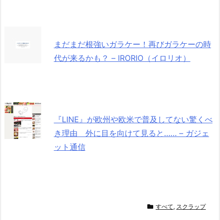
まだまだ根強いガラケー！再びガラケーの時
代が来るかも？ – IRORIO（イロリオ）
『LINE』が欧州や欧米で普及してない驚くべ
き理由 外に目を向けて見ると…… – ガジェ
ット通信
すべて
,
スクラップ