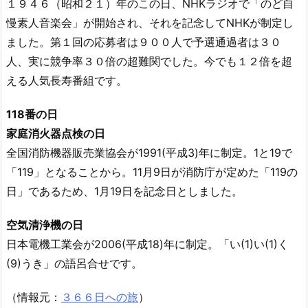
１９４６（昭和２１）年のこの日、NHKラジオで「のど自
慢素人音楽会」が開始され、それを記念してNHKが制定し
ました。第１回の応募者は９００人で予選通過者は３０
人、実に競争率３０倍の超難関でした。今でも１２倍を超
える人気長寿番組です。
118番の日
家庭消火器点検の日
全国消防機器販売業協会が1991(平成3)年に制定。1と19で
「119」となることから。11月9日が消防庁が定めた「119の
日」であるため、1月19日を記念日としました。
空気清浄機の日
日本電機工業会が2006(平成18)年に制定。「い(1)い(1)く
(9)うき」の語呂合せです。
（情報元：
３６６日への旅
）