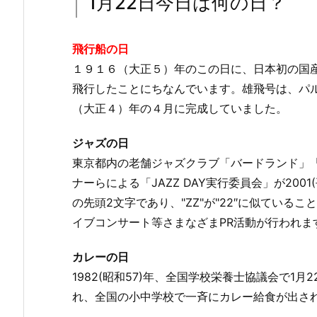
1月22日今日は何の日？
飛行船の日
１９１６（大正５）年のこの日に、日本初の国
飛行したことにちなんでいます。雄飛号は、パ
（大正４）年の４月に完成していました。
ジャズの日
東京都内の老舗ジャズクラブ「バードランド」
ナーらによる「JAZZ DAY実行委員会」が2001(平成
の先頭2文字であり、"ZZ"が"22″に似てい
イブコンサート等さまなざまPR活動が行われま
カレーの日
1982(昭和57)年、全国学校栄養士協議会で1
れ、全国の小中学校で一斉にカレー給食が出さ