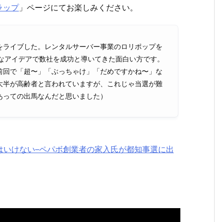
ラップ
」ページにてお楽しみください。
をライブした。レンタルサーバー事業のロリポップを
奇抜なアイデアで数社を成功と導いてきた面白い方です。
前回で「超〜」「ぶっちゃけ」「だめですかね〜」な
大半が高齢者と言われていますが、これじゃ当選が難
あっての出馬なんだと思いました）
はいけない–ペパボ創業者の家入氏が都知事選に出