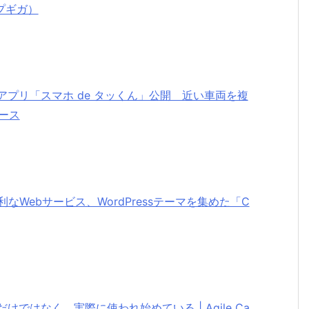
アプギガ）
プリ「スマホ de タッくん」公開 近い車両を複
ュース
なWebサービス、WordPressテーマを集めた「C
るだけではなく、実際に使われ始めている | Agile Ca