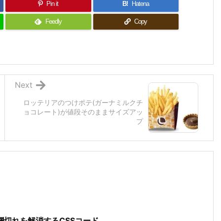
Pin it
B!
Hatena
Feedly
Copy
Next
ロッテリアのつけポテ(ガーナミルクチ
ョコレート)が値段そのままサイズアッ
プ
切れを解消するCSSコード