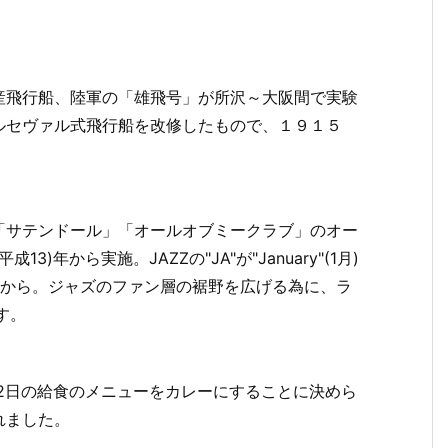
産飛行船、陸軍の「雄飛号」が所沢～大阪間で実験
ルセヴァル式飛行船を改修したもので、１９１５
「サテンドール」「オールオブミークラブ」のオー
13)年から実施。JAZZの"JA"が"January"(1月)
ることから。ジャズのファン層の裾野を広げる為に、ラ
す。
月22日の給食のメニューをカレーにすることに決めら
れました。