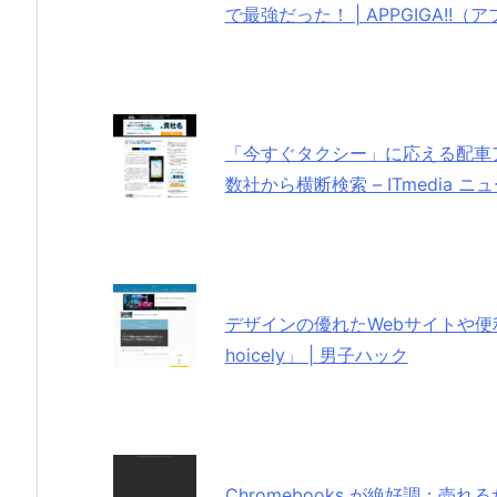
で最強だった！ | APPGIGA!!（
「今すぐタクシー」に応える配車ア
数社から横断検索 – ITmedia ニ
デザインの優れたWebサイトや便利
hoicely」 | 男子ハック
Chromebooks が絶好調：売れ