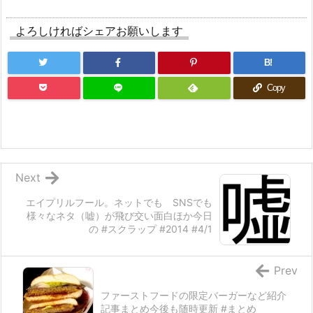
よろしければシェアお願いします
B!
Copy
Next
エイプリルフール。ネットでも SNSでも
様々なネタ（嘘）が飛び交い面白ほか今日
の #スクラップ #2014 #4/1
Prev
ファーストフードの限定バーガーなど紹介
記事まとめ今後も随時更新 #まとめ