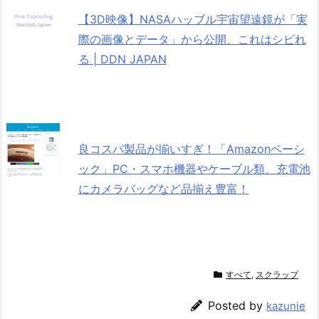
【3D映像】NASAハッブル宇宙望遠鏡が「実
際の画像とデータ」から公開、これはシビれ
る | DDN JAPAN
良コスパ製品が揃いすぎ！「Amazonベーシ
ック」PC・スマホ機器やケーブル類、充電池
にカメラバッグなど品揃え豊富！
すべて
,
スクラップ
Posted by
kazunie