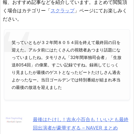
報、おすすめ記事などを紹介しています。まとめて閲覧頂
く場合はカテゴリー「
スクラップ
」ページにてお楽しみく
ださい。
笑っていともが３２年間８０５４回を終えて最終回の日を
迎えた。アルタ前にはたくさんの視聴者あつまり話題にな
っていましたね。タモリさん「32年間単独司会者」「生放
送8054回」の偉業。すごい記録ですね。録画してじっく
り見ましたが最後のゲストとなったビートたけしさん過去
よかったなー。当日ゴールデンでは特別番組が組まれ本当
の最後の放送を迎えました
最後はたけし！吉永小百合も！いいとも最終
回出演者が豪華すぎる – NAVER まとめ