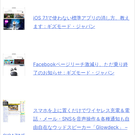
iOS 7.1で使わない標準アプリの消し方、教え
ます : ギズモード・ジャパン
Facebookページリーチ激減り、ただ乗り終
了のお知らせ : ギズモード・ジャパン
スマホを上に置くだけでワイヤレス充電＆電
話・メール・SNSを音声操作＆各種通知も自
由自在なウッドスピーカー「Glowdeck」 –