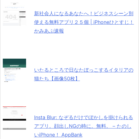
新社会人になるあなたへ！ビジネスシーン別
使える無料アプリ２５個 | iPhoneひとすじ！
かみあぷ速報
いたるところで日なたぼっこするイタリアの
猫たち【画像50枚】
Insta Blur: なぞるだけでぼかしを掛けられる
アプリ。顔出しNGの時に。無料。 – たのし
いiPhone！ AppBank