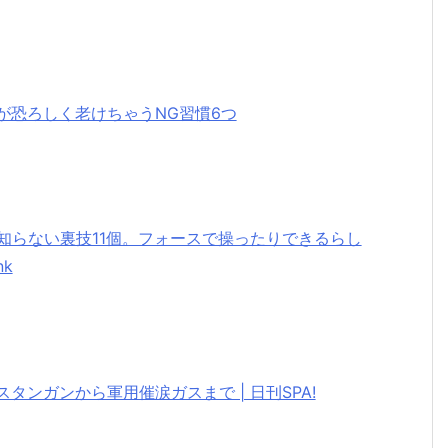
が恐ろしく老けちゃうNG習慣6つ
外と知らない裏技11個。フォースで操ったりできるらし
nk
ンガンから軍用催涙ガスまで | 日刊SPA!