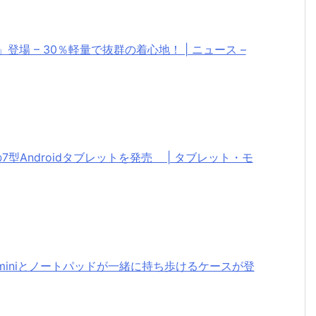
場 – 30％軽量で抜群の着心地！ | ニュース –
の7型Androidタブレットを発売 | タブレット・モ
iPad miniとノートパッドが一緒に持ち歩けるケースが登