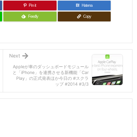
Pin it
B!
Hatena
Feedly
Copy
Next
Appleが車のダッシュボードモジュール
と「iPhone」を連携させる新機能「Car
Play」の正式発表ほか今日の #スクラ
ップ #2014 #3/3