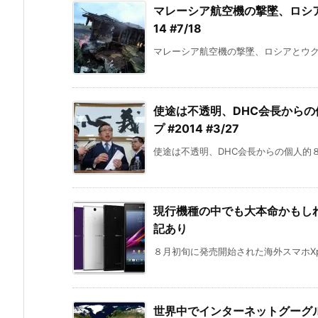
マレーシア航空機の撃墜、ロシア
14 #7/18
マレーシア航空機の撃墜、ロシアとウクラ
使途は不透明、DHC会長からの
プ #2014 #3/27
使途は不透明、DHC会長からの個人的８
現行機種の中でも大本命かもしれない 
記あり
８月初旬に発売開始された海外スマホXperi
世界中でインターネットグーグル