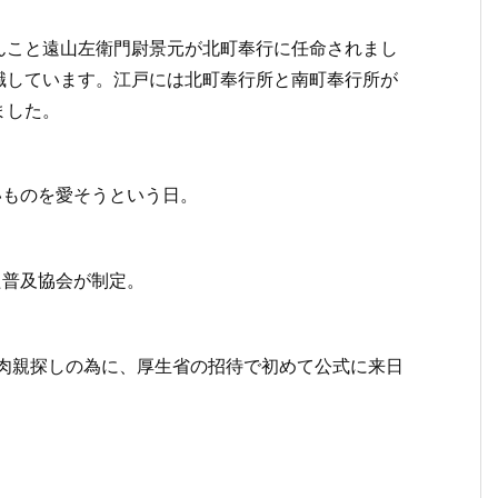
んこと遠山左衛門尉景元が北町奉行に任命されまし
職しています。江戸には北町奉行所と南町奉行所が
ました。
さいものを愛そうという日。
ぶた普及協会が制定。
名が、肉親探しの為に、厚生省の招待で初めて公式に来日
。