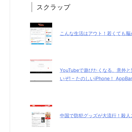
スクラップ
こんな生活はアウト！若くても脳
YouTubeで遊びたくなる、意
いぞ! – たのしいiPhone！ AppBa
中国で防犯グッズが大流行！殺人スタ