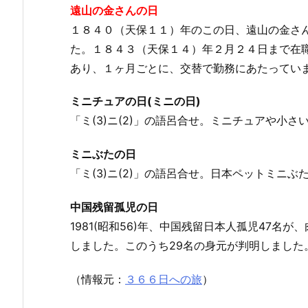
遠山の金さんの日
１８４０（天保１１）年のこの日、遠山の金さ
た。１８４３（天保１４）年２月２４日まで在
あり、１ヶ月ごとに、交替で勤務にあたってい
ミニチュアの日(ミニの日)
「ミ(3)ニ(2)」の語呂合せ。ミニチュアや小
ミニぶたの日
「ミ(3)ニ(2)」の語呂合せ。日本ペットミニ
中国残留孤児の日
1981(昭和56)年、中国残留日本人孤児47
しました。このうち29名の身元が判明しました
（情報元：
３６６日への旅
）