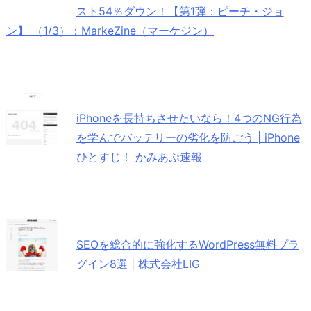
スト54％ダウン！【第1弾：ピーチ・ジョ
ン】 （1/3）：MarkeZine（マーケジン）
iPhoneを長持ちさせたいなら！4つのNG行為
を学んでバッテリーの劣化を防ごう | iPhone
ひとすじ！ かみあぷ速報
SEOを総合的に強化するWordPress無料プラ
グイン8選 | 株式会社LIG