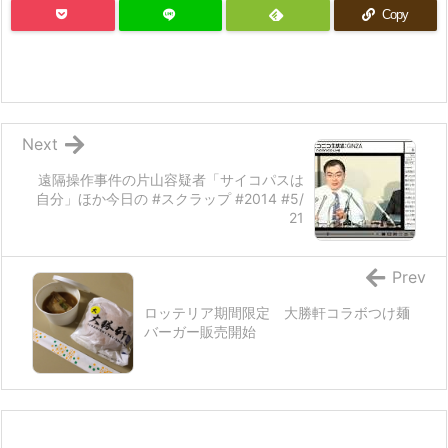
Copy
Next
遠隔操作事件の片山容疑者「サイコパスは
自分」ほか今日の #スクラップ #2014 #5/
21
Prev
ロッテリア期間限定 大勝軒コラボつけ麺
バーガー販売開始