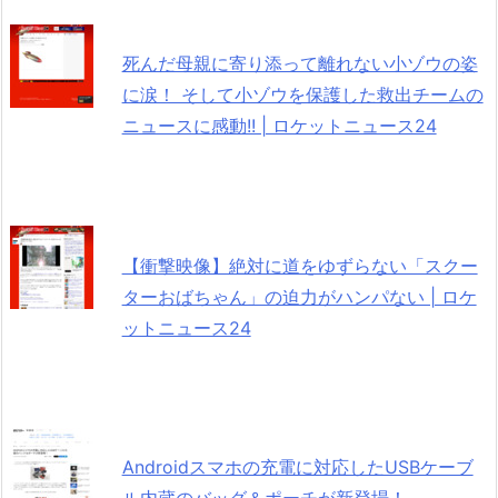
死んだ母親に寄り添って離れない小ゾウの姿
に涙！ そして小ゾウを保護した救出チームの
ニュースに感動!! | ロケットニュース24
【衝撃映像】絶対に道をゆずらない「スクー
ターおばちゃん」の迫力がハンパない | ロケ
ットニュース24
Androidスマホの充電に対応したUSBケーブ