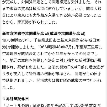
が完成し、外国貿易港として開港指定を受けました。それ
まで東京の貿易は横浜港に依存していましたが、関東大震
災により東京にも大型船が入港できる港が必要になったこ
とから、東京港が作られました。
新東京国際空港開港記念日(成田空港開港記念日)
1978(昭和53)年、千葉県成田市に新東京国際空港(成田空
港)が開港しました。1966(昭和48)年7月に千葉県三里塚に
空港建設が閣議決定されてから12年かかっての開港でし
た。地元の意向を無視した決定に対し強力な反対運動が展
開され、死者も出ました。当初の開港日の4日前に過激派ゲ
リラが突入して管制塔の機器が破壊され、開港がこの日ま
で延期されました。開港式典は機動隊の戒厳の中で行われ
ました。
世界計量記念日
「メートル条約」締結125周年を記念して2000(平成12)年