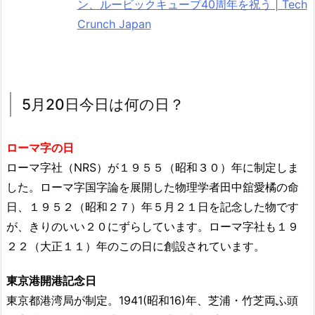
ン、ルービックキューブ40周年を祝う | Tech
Crunch Japan
5月20日今日は何の日？
ローマ字の日
ローマ字社（NRS）が１９５５（昭和３０）年に制定しま
した。
ローマ字国字論を展開した物理学者田中舘愛橘の命
日、１９５２（昭和２７）年５月２１日を記念した物です
が、きりのいい２０にずらしています。
ローマ字社も１９
２２（大正１１）年のこの日に創設されています。
東京港開港記念日
東京都港湾局が制定。1941(昭和16)年、芝浦・竹芝両ふ頭