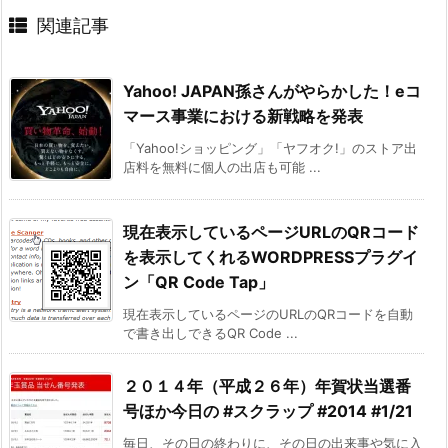
関連記事
Yahoo! JAPAN孫さんがやらかした！eコ
マース事業における新戦略を発表
「Yahoo!ショッピング」「ヤフオク!」のストア出
店料を無料に個人の出店も可能 ...
現在表示しているページURLのQRコード
を表示してくれるWORDPRESSプラグイ
ン「QR Code Tap」
現在表示しているページのURLのQRコードを自動
で書き出しできるQR Code ...
２０１４年（平成２６年）年賀状当選番
号ほか今日の #スクラップ #2014 #1/21
毎日、その日の終わりに、その日の出来事や気に入