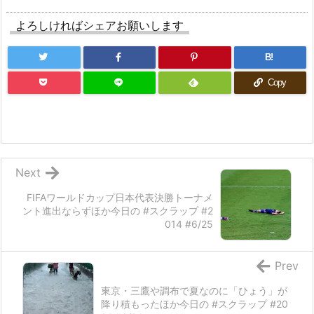
よろしければシェアお願いします
B!
Copy
Next
FIFAワールドカップ日本代表決勝トーナメ
ント進出ならずほか今日の #スクラップ #2
014 #6/25
Prev
東京・三鷹や調布で夏なのに「ひょう」が
降り積もったほか今日の #スクラップ #20