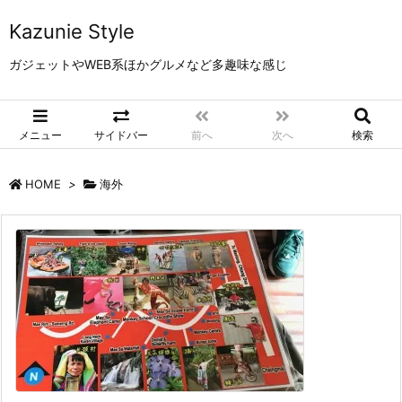
Kazunie Style
ガジェットやWEB系ほかグルメなど多趣味な感じ
メニュー
サイドバー
前へ
次へ
検索
HOME
>
海外