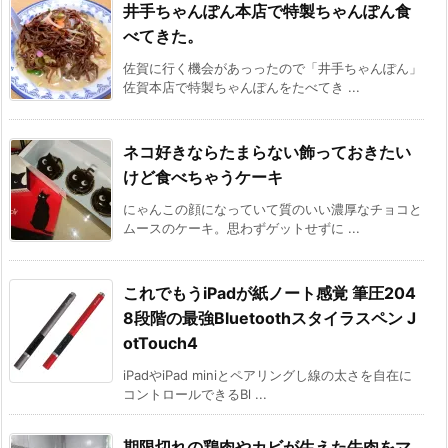
井手ちゃんぽん本店で特製ちゃんぽん食
べてきた。
佐賀に行く機会があっったので「井手ちゃんぽん」
佐賀本店で特製ちゃんぽんをたべてき ...
ネコ好きならたまらない飾っておきたい
けど食べちゃうケーキ
にゃんこの顔になっていて質のいい濃厚なチョコと
ムースのケーキ。思わずゲットせずに ...
これでもうiPadが紙ノート感覚 筆圧204
8段階の最強Bluetoothスタイラスペン J
otTouch4
iPadやiPad miniとペアリングし線の太さを自在に
コントロールできるBl ...
期限切れの鶏肉やカビが生えた牛肉をマ