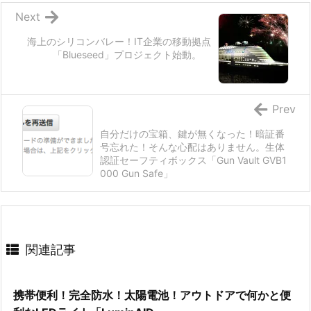
Next
海上のシリコンバレー！IT企業の移動拠点
「Blueseed」プロジェクト始動。
Prev
自分だけの宝箱、鍵が無くなった！暗証番
号忘れた！そんな心配はありません。生体
認証セーフティボックス「Gun Vault GVB1
000 Gun Safe」
関連記事
携帯便利！完全防水！太陽電池！アウトドアで何かと便