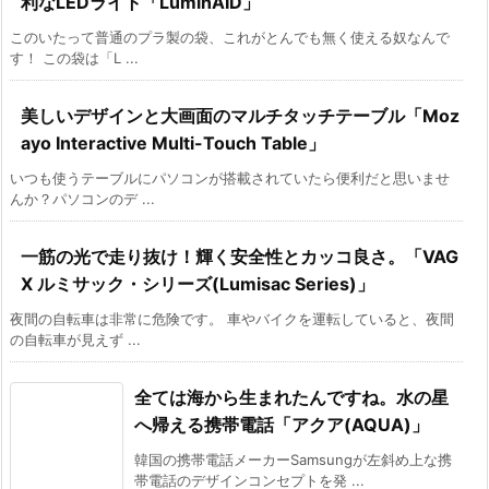
利なLEDライト「LuminAID」
このいたって普通のプラ製の袋、これがとんでも無く使える奴なんで
す！ この袋は「L ...
美しいデザインと大画面のマルチタッチテーブル「Moz
ayo Interactive Multi-Touch Table」
いつも使うテーブルにパソコンが搭載されていたら便利だと思いませ
んか？パソコンのデ ...
一筋の光で走り抜け！輝く安全性とカッコ良さ。「VAG
X ルミサック・シリーズ(Lumisac Series)」
夜間の自転車は非常に危険です。 車やバイクを運転していると、夜間
の自転車が見えず ...
全ては海から生まれたんですね。水の星
へ帰える携帯電話「アクア(AQUA)」
韓国の携帯電話メーカーSamsungが左斜め上な携
帯電話のデザインコンセプトを発 ...