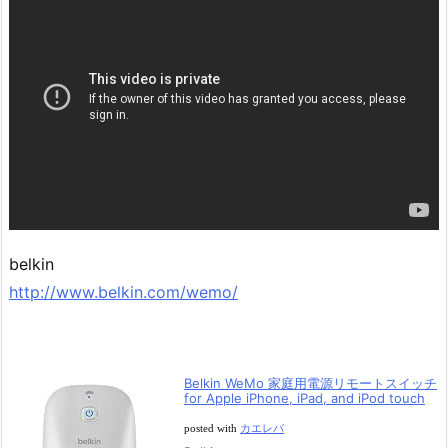
belkin
http://www.belkin.com/wemo/
Belkin WeMo 家庭用電源リモートスイッチ
for Apple iPhone, iPad, and iPod touch
posted with
カエレバ