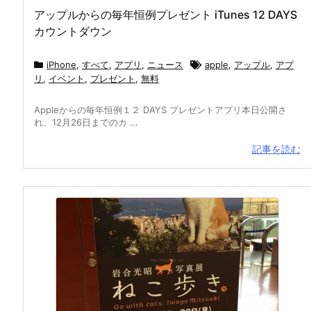
アップルからの毎年恒例プレゼント iTunes 12 DAYS
カウントダウン
iPhone
,
すべて
,
アプリ
,
ニュース
apple
,
アップル
,
アプ
リ
,
イベント
,
プレゼント
,
無料
Appleからの毎年恒例１２ DAYS プレゼントアプリ本日公開さ
れ、12月26日までのカ ...
記事を読む