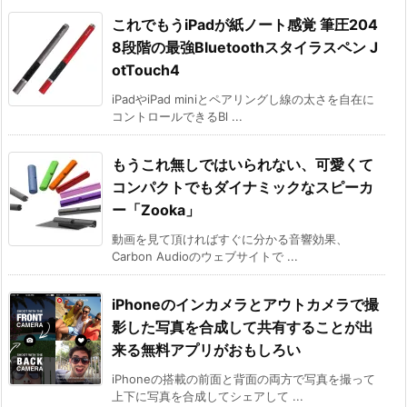
これでもうiPadが紙ノート感覚 筆圧204
8段階の最強Bluetoothスタイラスペン J
otTouch4
iPadやiPad miniとペアリングし線の太さを自在に
コントロールできるBl ...
もうこれ無しではいられない、可愛くて
コンパクトでもダイナミックなスピーカ
ー「Zooka」
動画を見て頂ければすぐに分かる音響効果、
Carbon Audioのウェブサイトで ...
iPhoneのインカメラとアウトカメラで撮
影した写真を合成して共有することが出
来る無料アプリがおもしろい
iPhoneの搭載の前面と背面の両方で写真を撮って
上下に写真を合成してシェアして ...