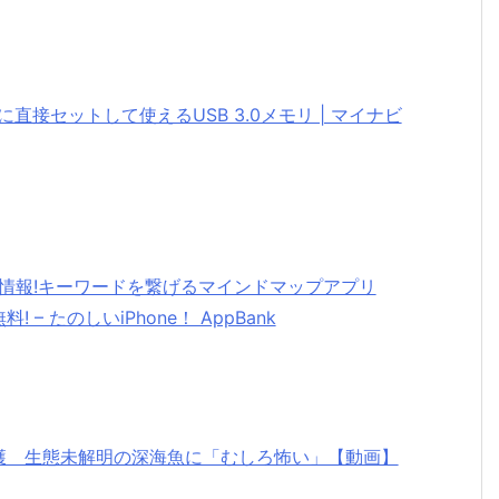
直接セットして使えるUSB 3.0メモリ | マイナビ
セール情報!キーワードを繋げるマインドマップアプリ
無料! – たのしいiPhone！ AppBank
捕獲 生態未解明の深海魚に「むしろ怖い」【動画】