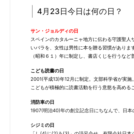
4月23日今日は何の日？
サン・ジョルディの日
スペインのカタルーニャ地方に伝わる守護聖人
いバラを、女性は男性に本を贈る習慣がありま
（昭和６１）年に制定し、書店くじを行うなど
こども読書の日
2001(平成13)年12月に制定。文部科学省
こどもが積極的に読書活動を行う意慾を高める
消防車の日
1907(明治40)年の創立記念日にちなんで、
シジミの日
「し(4)じ(2)み(3)」の語呂合せ。有限会社日