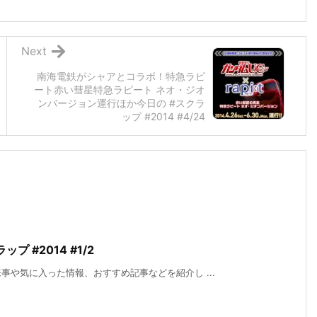
Next
南海電鉄がシャアとコラボ！特急ラピ
ート赤い彗星特急ラピート ネオ・ジオ
ンバージョン運行ほか今日の #スクラ
ップ #2014 #4/24
プ #2014 #1/2
や気に入った情報、おすすめ記事などを紹介し ...