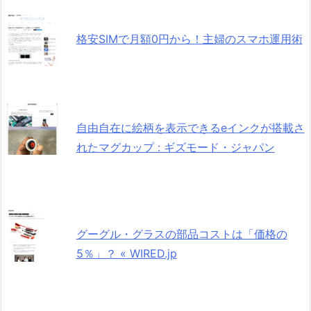
格安SIMで月額0円から！主婦のスマホ運用術
自由自在に絵柄を表示できるeインクが搭載さ
れたマグカップ : ギズモード・ジャパン
グーグル・グラスの部品コストは「価格の
5％」？ « WIRED.jp