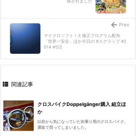
催されました
Prev
マイクロソフトＩＥ修正プログラム配布
「世界一安全」ほか今日の #スクラップ #2
014 #5/2
関連記事
クロスバイクDoppelgänger購入 組立ほ
か
以前から気になっていた街乗り用のクロスバイク。
通販で買ってしまいました。