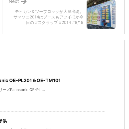
Next
モヒカン＆ツーブロックが大量出現。
サマソニ2014はブースもアツイほか今
日の #スクラップ #2014 #8/19
c QE-PL201＆QE-TM101
anasonic QE-PL ...
提供