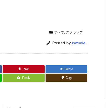
すべて
,
スクラップ
Posted by
kazunie
Pin it
B!
Hatena
Feedly
Copy