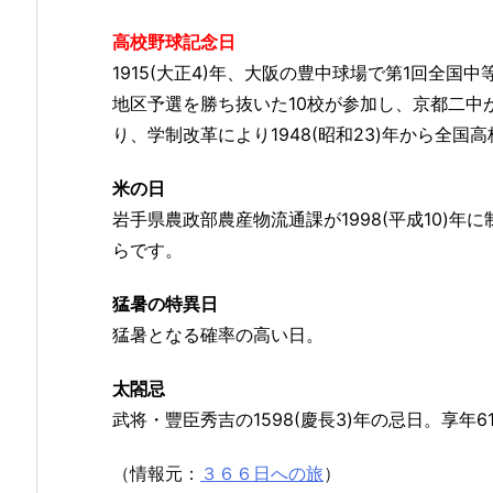
高校野球記念日
1915(大正4)年、大阪の豊中球場で第1回全
地区予選を勝ち抜いた10校が参加し、京都二中
り、学制改革により1948(昭和23)年から全
米の日
岩手県農政部農産物流通課が1998(平成10)
らです。
猛暑の特異日
猛暑となる確率の高い日。
太閤忌
武将・豐臣秀吉の1598(慶長3)年の忌日。享年6
（情報元：
３６６日への旅
）