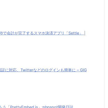
で会計が完了するスマホ決済アプリ「Settle」 |
紋認証に対応、Twitterなどのログインも簡単に – GIG
PrettyEmbed.js」:phpspot開発日誌