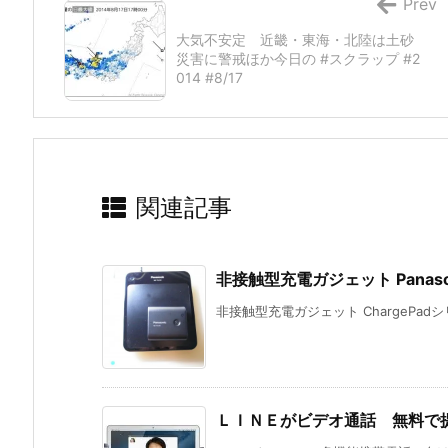
Prev
大気不安定 近畿・東海・北陸は土砂
災害に警戒ほか今日の #スクラップ #2
014 #8/17
関連記事
非接触型充電ガジェット Panasoni
非接触型充電ガジェット ChargePadシリーズP
ＬＩＮＥがビデオ通話 無料で