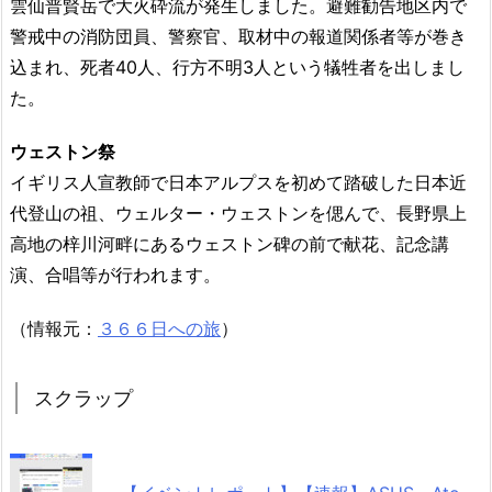
雲仙普賢岳で大火砕流が発生しました。避難勧告地区内で
警戒中の消防団員、警察官、取材中の報道関係者等が巻き
込まれ、死者40人、行方不明3人という犠牲者を出しまし
た。
ウェストン祭
イギリス人宣教師で日本アルプスを初めて踏破した日本近
代登山の祖、ウェルター・ウェストンを偲んで、長野県上
高地の梓川河畔にあるウェストン碑の前で献花、記念講
演、合唱等が行われます。
（情報元：
３６６日への旅
）
スクラップ