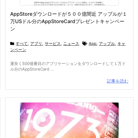
AppStoreダウンロードが５００億間近 アップルが１
万USドル分のAppStoreCardプレゼントキャンペー
ン
すべて
,
アプリ
,
サービス
,
ニュース
App
,
アップル
,
キャ
ンペーン
運良く500億番目のアプリケーションをダウンロードして１万ド
ル分のAppStoreCard ...
記事を読む