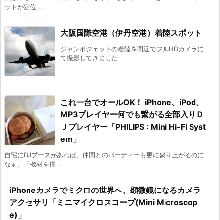
ットが定位 ...
大阪国際空港（伊丹空港）着陸スポット
ジャンボジェットの着陸を間近でフルHDカメラに
て撮影してきました
これ一台でオールOK！ iPhone、iPod、
MP3プレイヤー何でも繋がる全部入りＤ
Ｊプレイヤー「PHILIPS : Mini Hi-Fi Syst
em」
自宅にDJブースがあれば、仲間とのパーティーも更に盛り上がるのに
なぁ、「機材を揃 ...
iPhoneカメラでミクロの世界へ、顕微鏡になるカメラ
アクセサリ「ミニマイクロスコープ(Mini Microscop
e)」