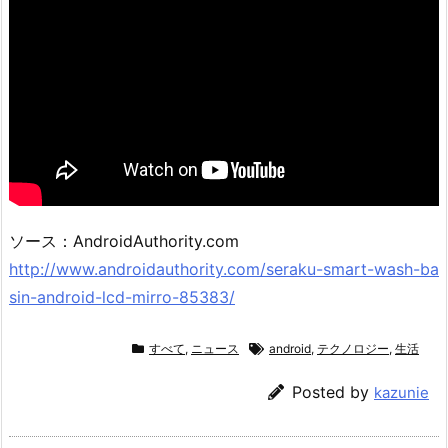
ソース：AndroidAuthority.com
http://www.androidauthority.com/seraku-smart-wash-ba
sin-android-lcd-mirro-85383/
すべて
,
ニュース
android
,
テクノロジー
,
生活
Posted by
kazunie