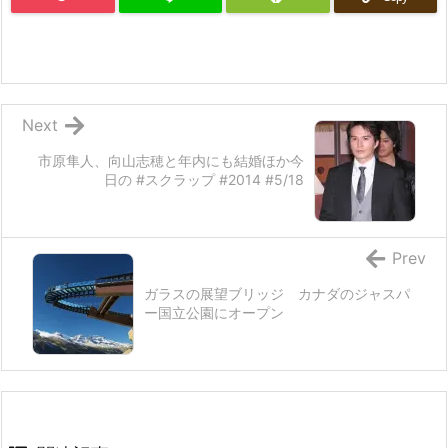
Next
市原隼人、向山志穂と年内にも結婚ほか今
日の #スクラップ #2014 #5/18
Prev
ガラスの展望ブリッジ カナダのジャスパ
ー国立公園にオープン