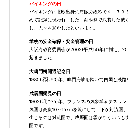
バイキングの日
バイキングは北欧出身の海賊の総称です。７９
めて記録に現われました。剣や斧で武装した彼
し、人々を驚かしたといいます。
学校の安全確保・安全管理の日
大阪府教育委員会が2002(平成14)年に制定。2
起きました。
大鳴門橋開通記念日
1985(昭和60)年、鳴門海峡を跨いで四国と
成層圏発見の日
1902(明治35)年、フランスの気象学者テス
気圏は高度10～15kmを境にして、下が対流
生じるのは対流圏で、成層圏は雲がなくいつも
圏です。