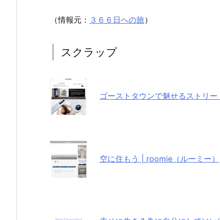
（情報元：
３６６日への旅
）
スクラップ
ゴーストタウンで魅せるストリート
空に住もう | roomie（ルーミー）