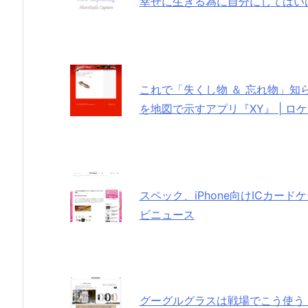
幸せに生きる為に自分にしてはいけな
これで「失くし物 ＆ 忘れ物」知
を地図で示すアプリ『XY』 | ロ
スペック、iPhone向けICカード
ビニュース
グーグルグラスは戦場でこう使う 