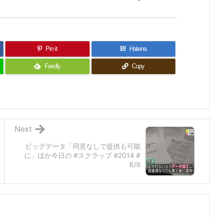
Pin it
B!
Hatena
Feedly
Copy
Next
ビッグデータ「同意なしで提供も可能
に」ほか今日の #スクラップ #2014 #
6/9