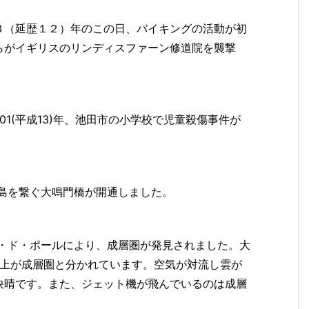
３（延歴１２）年のこの日、バイキングの活動が初
らがイギリスのリンディスファーン修道院を襲撃
001(平成13)年、池田市の小学校で児童殺傷事件が
淡路島を繋ぐ大鳴門橋が開通しました。
ラン・ド・ポールにより、成層圏が発見されました。大
圏、上が成層圏と分かれています。空気が対流し雲が
快晴です。また、ジェット機が飛んでいるのは成層