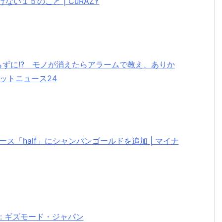
い１５のこと | CuRAZY
らずに!? モノが消えたらアラームで教え、ありか
ケットニュース24
ケース「half」にシャンパンゴールドを追加 | マイナ
: ギズモード・ジャパン