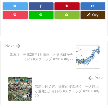
B!
Copy
Next
気象庁「平成26年8月豪雨」と命名ほか今
日の #スクラップ #2014 #8/22
Prev
広島土砂災害、徹夜の捜索続く 千人以上
が避難ほか今日の #スクラップ #2014 #8/
20