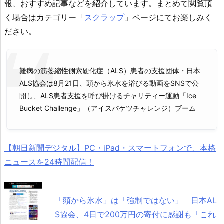
報、おすすめ記事などを紹介しています。まとめて閲覧頂
く場合はカテゴリー「
スクラップ
」ページにてお楽しみく
ださい。
難病の筋萎縮性側索硬化症（ALS）患者の支援団体・日本
ALS協会は8月21日、頭から氷水を浴びる動画をSNSで公
開し、ALS患者支援を呼び掛けるチャリティー運動「Ice
Bucket Challenge」（アイスバケツチャレンジ）ブーム
【朝日新聞デジタル】PC・iPad・スマートフォンで、本格
ニュースを24時間配信！
「頭から氷水」は「強制ではない」 日本AL
S協会、4日で200万円の寄付に感謝も「これ